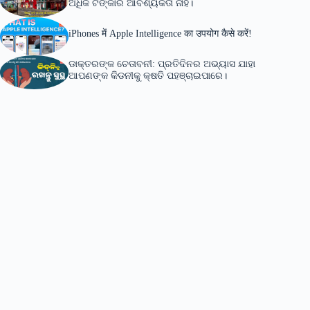
ଅଧିକ ଟଙ୍କାର ଆବଶ୍ୟକତା ନାହିଁ।
iPhones में Apple Intelligence का उपयोग कैसे करें!
ଡାକ୍ତରଙ୍କ ଚେତାବନୀ: ପ୍ରତିଦିନର ଅଭ୍ୟାସ ଯାହା
ଆପଣଙ୍କ କିଡନୀକୁ କ୍ଷତି ପହଞ୍ଚାଇପାରେ।