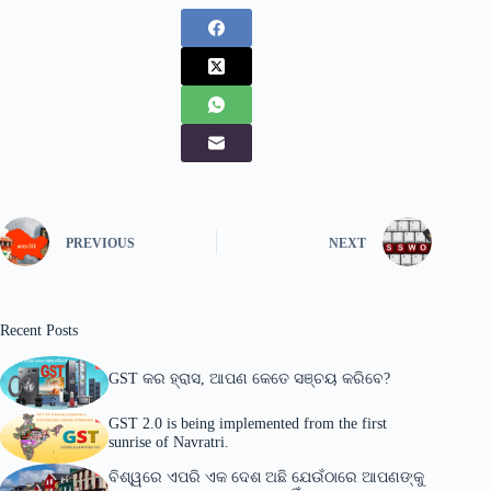
PREVIOUS
NEXT
Recent Posts
GST କର ହ୍ରାସ, ଆପଣ କେତେ ସଞ୍ଚୟ କରିବେ?
GST 2.0 is being implemented from the first
sunrise of Navratri.
ବିଶ୍ୱରେ ଏପରି ଏକ ଦେଶ ଅଛି ଯେଉଁଠାରେ ଆପଣଙ୍କୁ