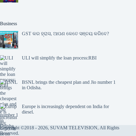
Business
GST କର ହ୍ରାସ, ଆପଣ କେତେ ସଞ୍ଚୟ କରିବେ?
ULI will simplify the loan process:RBI
BSNL brings the cheapest plan and Jio number 1
in Odisha.
Europe is increasingly dependent on India for
diesel.
Copyright ©2018 - 2026, SUVAM TELEVISION, All Rights
Reserved.