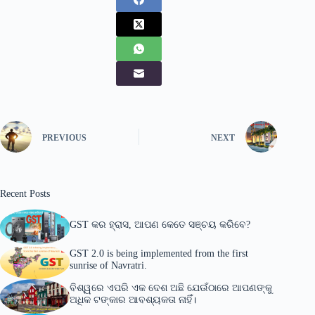
PREVIOUS
NEXT
Recent Posts
GST କର ହ୍ରାସ, ଆପଣ କେତେ ସଞ୍ଚୟ କରିବେ?
GST 2.0 is being implemented from the first
sunrise of Navratri.
ବିଶ୍ୱରେ ଏପରି ଏକ ଦେଶ ଅଛି ଯେଉଁଠାରେ ଆପଣଙ୍କୁ
ଅଧିକ ଟଙ୍କାର ଆବଶ୍ୟକତା ନାହିଁ।