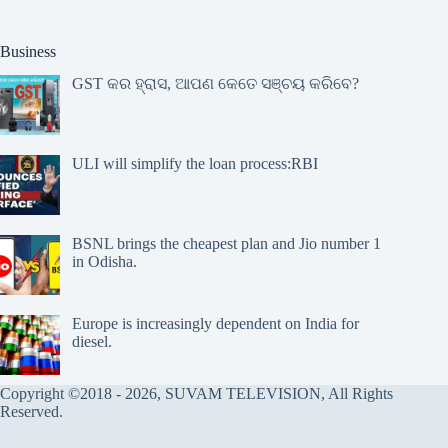
Business
GST କର ହ୍ରାସ, ଆପଣ କେତେ ସଞ୍ଚୟ କରିବେ?
ULI will simplify the loan process:RBI
BSNL brings the cheapest plan and Jio number 1
in Odisha.
Europe is increasingly dependent on India for
diesel.
Copyright ©2018 - 2026, SUVAM TELEVISION, All Rights
Reserved.