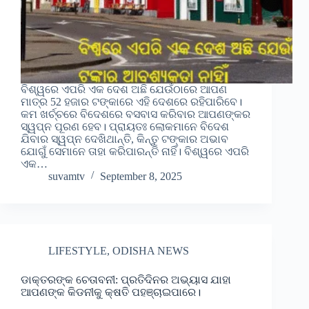
ବିଶ୍ୱରେ ଏପରି ଏକ ଦେଶ ଅଛି ଯେଉଁଠାରେ ଆପଣ
ମାତ୍ର 52 ହଜାର ଟଙ୍କାରେ ଏହି ଦେଶରେ ରହିପାରିବେ।
କମ ଖର୍ଚ୍ଚରେ ବିଦେଶରେ ବସବାସ କରିବାର ଆପଣଙ୍କର
ସ୍ୱପ୍ନ ପୂରଣ ହେବ। ପ୍ରାୟତଃ ଲୋକମାନେ ବିଦେଶ
ଯିବାର ସ୍ୱପ୍ନ ଦେଖିଥାନ୍ତି, କିନ୍ତୁ ଟଙ୍କାର ଅଭାବ
ଯୋଗୁଁ ସେମାନେ ତାହା କରିପାରନ୍ତି ନାହିଁ। ବିଶ୍ୱରେ ଏପରି
ଏକ…
suvamtv
September 8, 2025
LIFESTYLE
,
ODISHA NEWS
ଡାକ୍ତରଙ୍କ ଚେତାବନୀ: ପ୍ରତିଦିନର ଅଭ୍ୟାସ ଯାହା
ଆପଣଙ୍କ କିଡନୀକୁ କ୍ଷତି ପହଞ୍ଚାଇପାରେ।