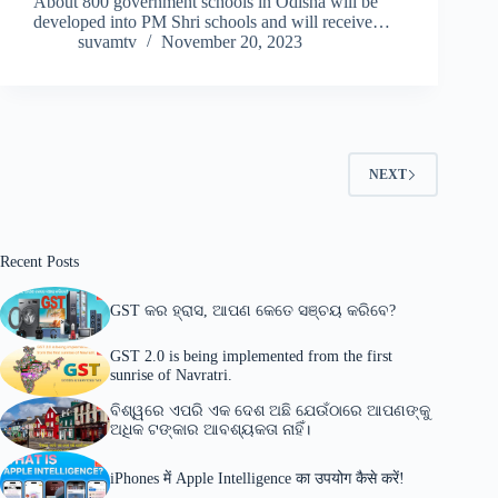
About 800 government schools in Odisha will be
developed into PM Shri schools and will receive…
suvamtv
November 20, 2023
NEXT
Recent Posts
GST କର ହ୍ରାସ, ଆପଣ କେତେ ସଞ୍ଚୟ କରିବେ?
GST 2.0 is being implemented from the first
sunrise of Navratri.
ବିଶ୍ୱରେ ଏପରି ଏକ ଦେଶ ଅଛି ଯେଉଁଠାରେ ଆପଣଙ୍କୁ
ଅଧିକ ଟଙ୍କାର ଆବଶ୍ୟକତା ନାହିଁ।
iPhones में Apple Intelligence का उपयोग कैसे करें!