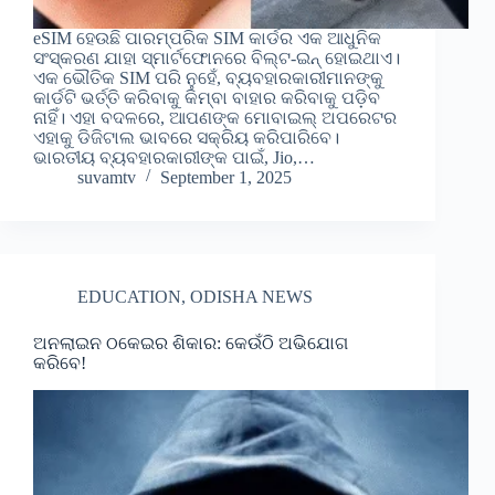
eSIM ହେଉଛି ପାରମ୍ପରିକ SIM କାର୍ଡର ଏକ ଆଧୁନିକ
ସଂସ୍କରଣ ଯାହା ସ୍ମାର୍ଟଫୋନରେ ବିଲ୍ଟ-ଇନ୍ ହୋଇଥାଏ।
ଏକ ଭୌତିକ SIM ପରି ନୁହେଁ, ବ୍ୟବହାରକାରୀମାନଙ୍କୁ
କାର୍ଡଟି ଭର୍ତ୍ତି କରିବାକୁ କିମ୍ବା ବାହାର କରିବାକୁ ପଡ଼ିବ
ନାହିଁ। ଏହା ବଦଳରେ, ଆପଣଙ୍କ ମୋବାଇଲ୍ ଅପରେଟର
ଏହାକୁ ଡିଜିଟାଲ ଭାବରେ ସକ୍ରିୟ କରିପାରିବେ।
ଭାରତୀୟ ବ୍ୟବହାରକାରୀଙ୍କ ପାଇଁ, Jio,…
suvamtv
September 1, 2025
EDUCATION
,
ODISHA NEWS
ଅନଲାଇନ ଠକେଇର ଶିକାର: କେଉଁଠି ଅଭିଯୋଗ
କରିବେ!