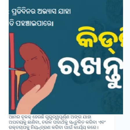
ଆମର ବୃକକ୍ ହେଉଛି ଗୁରୁତ୍ୱପୂର୍ଣ୍ଣ ଅଙ୍ଗ ଯାହା
ଅପଚୟକୁ ଛାଣିବା, ତରଳ ପଦାର୍ଥକୁ ସନ୍ତୁଳିତ କରିବା ଏବଂ
ରକ୍ତଚାପକୁ ନିୟନ୍ତ୍ରଣ କରିବା ପାଇଁ କାର୍ଯ୍ୟ କରେ।