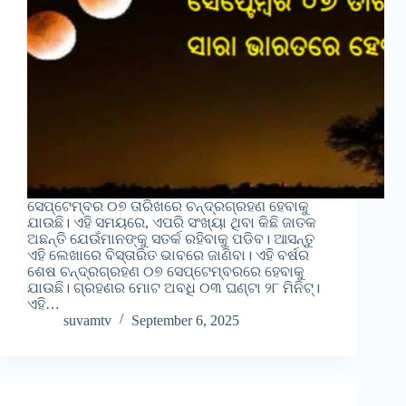
ସେପ୍ଟେମ୍ବର ୦୭ ତାରିଖରେ ଚନ୍ଦ୍ରଗ୍ରହଣ ହେବାକୁ
ଯାଉଛି। ଏହି ସମୟରେ, ଏପରି ସଂଖ୍ୟା ଥିବା କିଛି ଜାତକ
ଅଛନ୍ତି ଯେଉଁମାନଙ୍କୁ ସତର୍କ ରହିବାକୁ ପଡିବ। ଆସନ୍ତୁ
ଏହି ଲେଖାରେ ବିସ୍ତାରିତ ଭାବରେ ଜାଣିବା। ଏହି ବର୍ଷର
ଶେଷ ଚନ୍ଦ୍ରଗ୍ରହଣ ୦୭ ସେପ୍ଟେମ୍ବରରେ ହେବାକୁ
ଯାଉଛି। ଗ୍ରହଣର ମୋଟ ଅବଧି ୦୩ ଘଣ୍ଟା ୨୮ ମିନିଟ୍।
ଏହି…
suvamtv
September 6, 2025