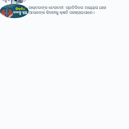
ଡାକ୍ତରଙ୍କ ଚେତାବନୀ: ପ୍ରତିଦିନର ଅଭ୍ୟାସ ଯାହା
ଆପଣଙ୍କ କିଡନୀକୁ କ୍ଷତି ପହଞ୍ଚାଇପାରେ।