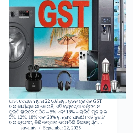
ଆଜି, ସେପ୍ଟେମ୍ବର 22 ତାରିଖରୁ, ନୂତନ ହ୍ରାସିତ GST
ହାର କାର୍ଯ୍ୟକାରୀ ହୋଇଛି, ଏହି ବ୍ୟବସ୍ଥା ବର୍ତ୍ତମାନ
ଦୁଇଟି ହାରରେ ଗଠିତ – 5% ଏବଂ 18% – ଚାରିଟି ମୂଳ ହାର
5%, 12%, 18% ଏବଂ 28% ରୁ ହ୍ରାସ ପାଇଛି। ଏହି ଦୁଇଟି
ହାର ବ୍ୟତୀତ, କିଛି ଉତ୍ପାଦ ଯେପରିକି ବିଳାସପୂର୍ଣ୍ଣ…
suvamtv
September 22, 2025