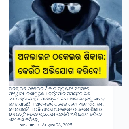
ଅନଲାଇନ ଠକେଇର ଶିକାର ପ୍ରାୟତଃ ସମସ୍ତେ
ଫଶୁଥିବା ଜଣାପଡୁଛି । ବର୍ତ୍ତମାନ ସମୟରେ କିଛି
ସେକେଣ୍ଡରେ ହିଁ ଅପାଣଙ୍କ ପଇସା ଆକାଉଣ୍ଟରୁ ଗାଏବ
ହୋଇଯାଉଛି । ଅନଲାଇନ ଠକେଇ ହେବା ଏବେ ସାଧାରଣ
ହୋଇଗଲାଣି । ଯଦି ଆପଣ ଅନଲାଇନ ଠକେଇର ଶିକାର
ହେଉଛନ୍ତି ତେବେ ପ୍ରଥମେ କେଉଁଠି ଅଭିଯୋଗ କରିବେ
ଏବଂ କଣ କରିବେ,…
suvamtv
August 28, 2025