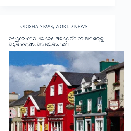
ODISHA NEWS
,
WORLD NEWS
ବିଶ୍ୱରେ ଏପରି ଏକ ଦେଶ ଅଛି ଯେଉଁଠାରେ ଆପଣଙ୍କୁ
ଅଧିକ ଟଙ୍କାର ଆବଶ୍ୟକତା ନାହିଁ।