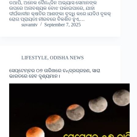
ତଥାପି, ଅନେକ ଦୈନନ୍ଦିନ ଅଭ୍ୟାସ ସେମାନଙ୍କ
ଉପରେ ଅନାବଶ୍ୟକ ବୋଝ ପକାଇପାରେ, ଯାହା
ଦୀର୍ଘକାଳୀନ କ୍ଷତିର ଆଶଙ୍କା ବୃଦ୍ଧି କରେ।ଯଦିଓ ବୃକକ୍
ରୋଗ ପ୍ରାୟତଃ ନୀରବରେ ବିକଶିତ ହୁଏ,…
suvamtv
September 7, 2025
LIFESTYLE
,
ODISHA NEWS
ସେପ୍ଟେମ୍ବର ୦୭ ତାରିଖରେ ଚନ୍ଦ୍ରଗ୍ରହଣ, ସାରା
ଭାରତରେ ହେବ ଦୃଶ୍ୟମାନ।