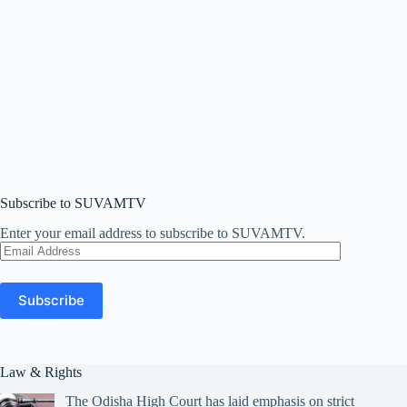
Subscribe to SUVAMTV
Enter your email address to subscribe to SUVAMTV.
Email
Address
Subscribe
Law & Rights
The Odisha High Court has laid emphasis on strict