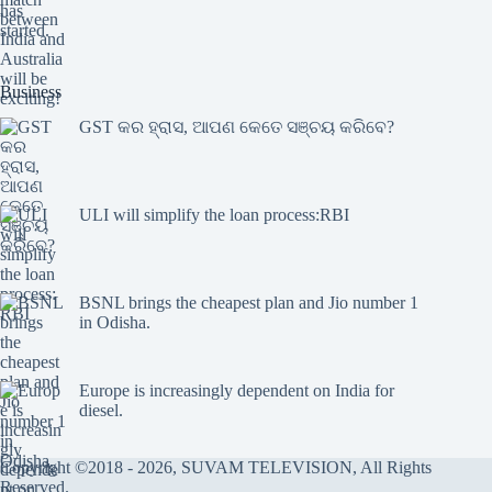
Business
GST କର ହ୍ରାସ, ଆପଣ କେତେ ସଞ୍ଚୟ କରିବେ?
ULI will simplify the loan process:RBI
BSNL brings the cheapest plan and Jio number 1
in Odisha.
Europe is increasingly dependent on India for
diesel.
Copyright ©2018 - 2026, SUVAM TELEVISION, All Rights
Reserved.