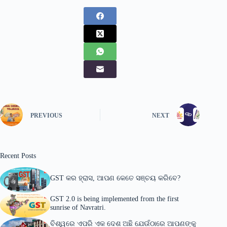
PREVIOUS
NEXT
Recent Posts
GST କର ହ୍ରାସ, ଆପଣ କେତେ ସଞ୍ଚୟ କରିବେ?
GST 2.0 is being implemented from the first
sunrise of Navratri.
ବିଶ୍ୱରେ ଏପରି ଏକ ଦେଶ ଅଛି ଯେଉଁଠାରେ ଆପଣଙ୍କୁ