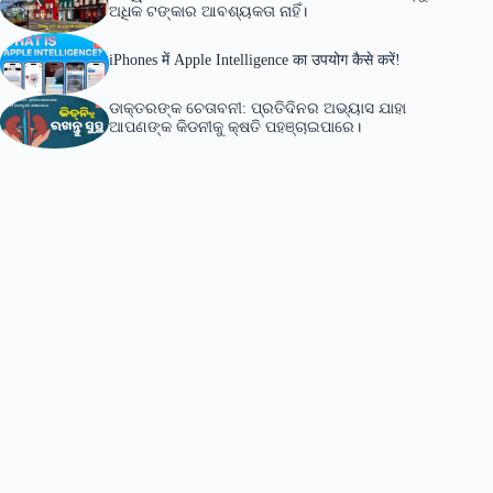
ଅଧିକ ଟଙ୍କାର ଆବଶ୍ୟକତା ନାହିଁ।
iPhones में Apple Intelligence का उपयोग कैसे करें!
ଡାକ୍ତରଙ୍କ ଚେତାବନୀ: ପ୍ରତିଦିନର ଅଭ୍ୟାସ ଯାହା
ଆପଣଙ୍କ କିଡନୀକୁ କ୍ଷତି ପହଞ୍ଚାଇପାରେ।