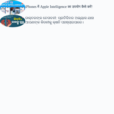
iPhones में Apple Intelligence का उपयोग कैसे करें!
ଡାକ୍ତରଙ୍କ ଚେତାବନୀ: ପ୍ରତିଦିନର ଅଭ୍ୟାସ ଯାହା
ଆପଣଙ୍କ କିଡନୀକୁ କ୍ଷତି ପହଞ୍ଚାଇପାରେ।