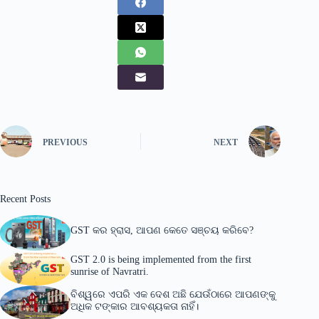
PREVIOUS
NEXT
Recent Posts
GST କର ହ୍ରାସ, ଆପଣ କେତେ ସଞ୍ଚୟ କରିବେ?
GST 2.0 is being implemented from the first
sunrise of Navratri.
ବିଶ୍ୱରେ ଏପରି ଏକ ଦେଶ ଅଛି ଯେଉଁଠାରେ ଆପଣଙ୍କୁ
ଅଧିକ ଟଙ୍କାର ଆବଶ୍ୟକତା ନାହିଁ।