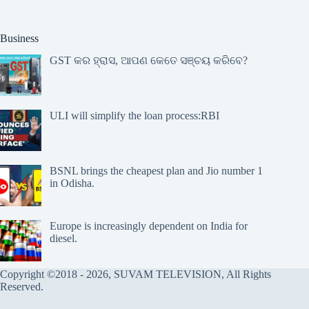
Business
GST କର ହ୍ରାସ, ଆପଣ କେତେ ସଞ୍ଚୟ କରିବେ?
ULI will simplify the loan process:RBI
BSNL brings the cheapest plan and Jio number 1
in Odisha.
Europe is increasingly dependent on India for
diesel.
Copyright ©2018 - 2026, SUVAM TELEVISION, All Rights
Reserved.