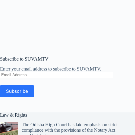
Subscribe to SUVAMTV
Enter your email address to subscribe to SUVAMTV.
Email
Address
Subscribe
Law & Rights
The Odisha High Court has laid emphasis on strict
compliance with the provisions of the Notary Act